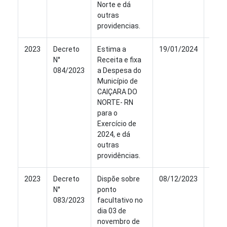
Norte e dá
outras
providencias.
2023
Decreto
Estima a
19/01/2024
Ver
N°
Receita e fixa
084/2023
a Despesa do
Município de
CAIÇARA DO
NORTE- RN
para o
Exercício de
2024, e dá
outras
providências.
2023
Decreto
Dispõe sobre
08/12/2023
Ver
N°
ponto
083/2023
facultativo no
dia 03 de
novembro de