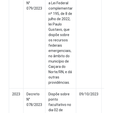
N°
a Lei Federal
079/2023
complementar
nº 195, de 8 de
julho de 2022,
lei Paulo
Gustavo, que
dispõe sobre
os recursos
federais
emergenciais,
no âmbito do
município de
Caiçara do
Norte/RN, e dá
outras
providências.
2023
Decreto
Dispõe sobre
09/10/2023
Ver
N°
ponto
078/2023
facultativo no
dia 02 de