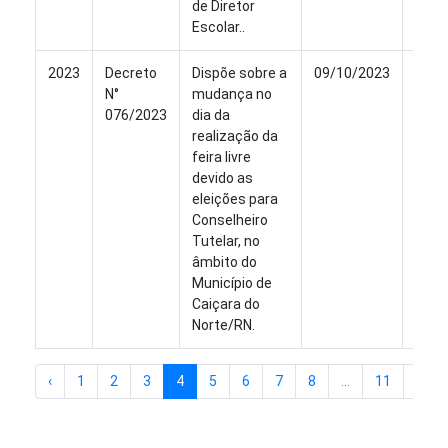
de Diretor
Escolar..
2023
Decreto
Dispõe sobre a
09/10/2023
Ver
N°
mudança no
076/2023
dia da
realização da
feira livre
devido as
eleições para
Conselheiro
Tutelar, no
âmbito do
Município de
Caiçara do
Norte/RN.
‹
1
2
3
4
5
6
7
8
...
11
12