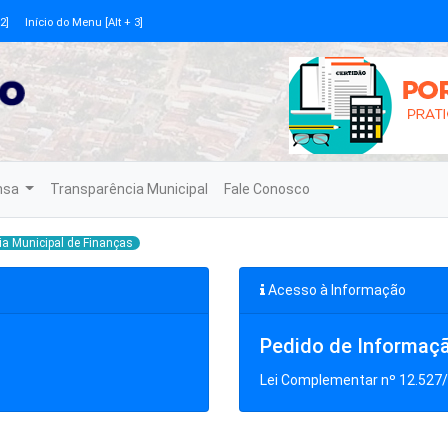
2]
Início do Menu [Alt + 3]
nsa
Transparência Municipal
Fale Conosco
ia Municipal de Finanças
Acesso à Informação
Pedido de Informaç
Lei Complementar nº 12.527