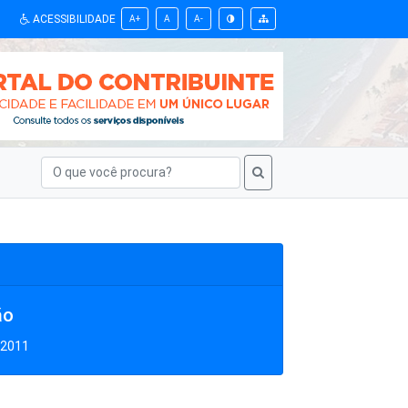
ACESSIBILIDADE
A+
A
A-
ão
/2011