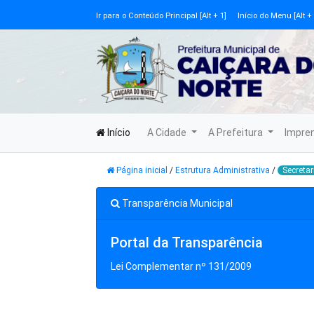
Ir para o Conteúdo Principal [Alt + 1]
Início do Menu [Alt + 
Início
A Cidade
A Prefeitura
Impre
Página inicial
/
Estrutura Administrativa
/
Secretar
Transparência Municipal
Portal da Transparência
Lei Complementar nº 131/2009