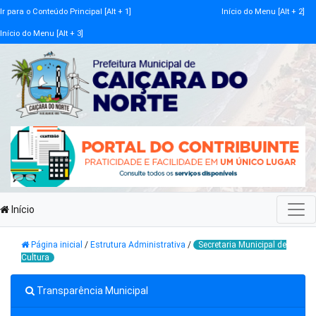
Ir para o Conteúdo Principal [Alt + 1]
Início do Menu [Alt + 2]
Início do Menu [Alt + 3]
Início
Página inicial
/
Estrutura Administrativa
/
Secretaria Municipal de
Cultura
Transparência Municipal