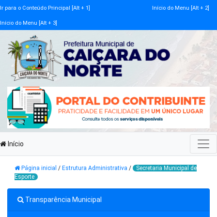
Ir para o Conteúdo Principal [Alt + 1]
Início do Menu [Alt + 2]
Início do Menu [Alt + 3]
Início
Página inicial
/
Estrutura Administrativa
/
Secretaria Municipal de
Esporte
Transparência Municipal