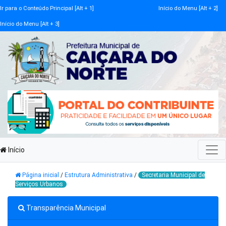
Ir para o Conteúdo Principal [Alt + 1]
Início do Menu [Alt + 2]
Início do Menu [Alt + 3]
Início
Página inicial
/
Estrutura Administrativa
/
Secretaria Municipal de
Serviços Urbanos
Transparência Municipal