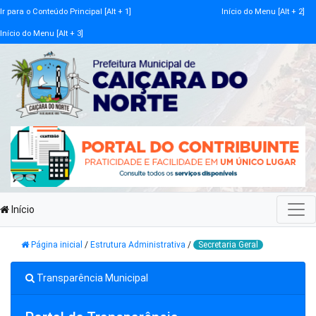
Ir para o Conteúdo Principal [Alt + 1]
Início do Menu [Alt + 2]
Início do Menu [Alt + 3]
Início
Página inicial
/
Estrutura Administrativa
/
Secretaria Geral
Transparência Municipal