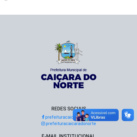
REDES SOCIAIS
prefeituracaicaradonorte
prefeituracaicaradonorte
E-MAIL INSTITUCIONAL