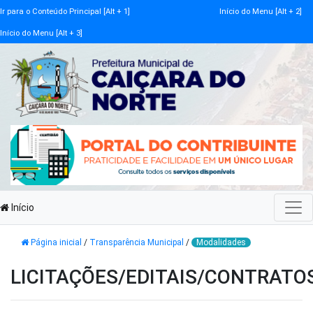
Ir para o Conteúdo Principal [Alt + 1]
Início do Menu [Alt + 2]
Início do Menu [Alt + 3]
Início
Página inicial
/
Transparência Municipal
/
Modalidades
LICITAÇÕES/EDITAIS/CONTRATO