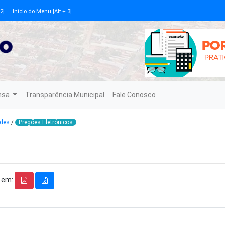
2]
Início do Menu [Alt + 3]
nsa
Transparência Municipal
Fale Conosco
des
/
Pregões Eletrônicos
S
 em: