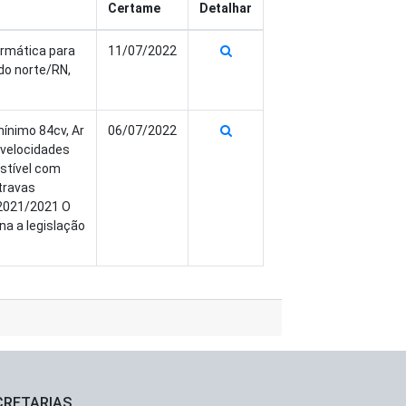
Certame
Detalhar
ormática para
11/07/2022
do norte/RN,
mínimo 84cv, Ar
06/07/2022
 velocidades
ustível com
 travas
 2021/2021 O
a a legislação
CRETARIAS