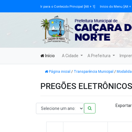
Ir para o Conteúdo Principal [Alt + 1]
Início do Menu [Alt + 
Início
A Cidade
A Prefeitura
Impre
Página inicial
/
Transparência Municipal
/
Modalida
PREGÕES ELETRÔNICO
Exportar