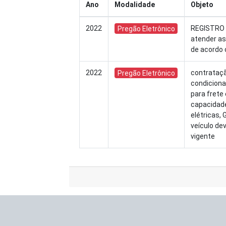
Ano
Modalidade
Objeto
2022
REGISTRO D
Pregão Eletrônico
atender as
de acordo 
2022
contrataçã
Pregão Eletrônico
condiciona
para frete
capacidade 
elétricas,
veículo de
vigente