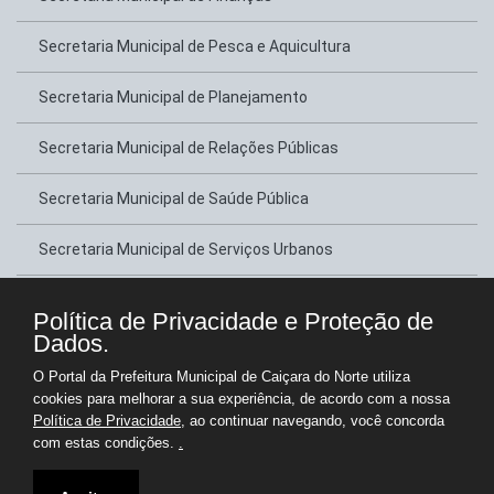
Secretaria Municipal de Pesca e Aquicultura
Secretaria Municipal de Planejamento
Secretaria Municipal de Relações Públicas
Secretaria Municipal de Saúde Pública
Secretaria Municipal de Serviços Urbanos
Secretaria Municipal de Transportes
Política de Privacidade e Proteção de
Dados.
Secretaria Municipal de Tributação
O Portal da Prefeitura Municipal de Caiçara do Norte utiliza
cookies para melhorar a sua experiência, de acordo com a nossa
Secretaria Municipal de Turismo e Lazer
Política de Privacidade
, ao continuar navegando, você concorda
com estas condições.
.
Copyright © Prefeitura Municipal de Caiçara do Norte - Gestão 2025-2028