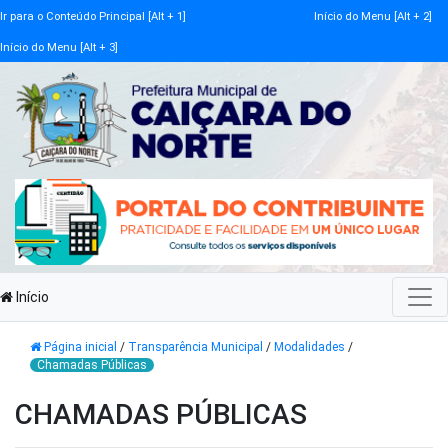
Ir para o Conteúdo Principal [Alt + 1]
Início do Menu [Alt + 2]
Início do Menu [Alt + 3]
Início
Página inicial
/
Transparência Municipal
/
Modalidades
/
Chamadas Públicas
CHAMADAS PÚBLICAS