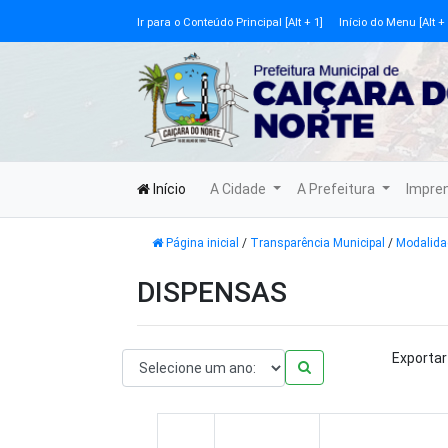
Ir para o Conteúdo Principal [Alt + 1]
Início do Menu [Alt + 
Início
A Cidade
A Prefeitura
Impre
Página inicial
/
Transparência Municipal
/
Modalida
DISPENSAS
Exportar