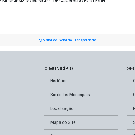
 MUNICIPAIS DO MUNICÍPIO DE CAIÇARA DO NORTE/RN.
Voltar ao Portal da Transparência
O MUNICÍPIO
SE
Histórico
Símbolos Municipais
Localização
Mapa do Site