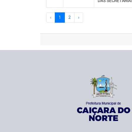
DAS SECRETARIAS
‹
1
2
›