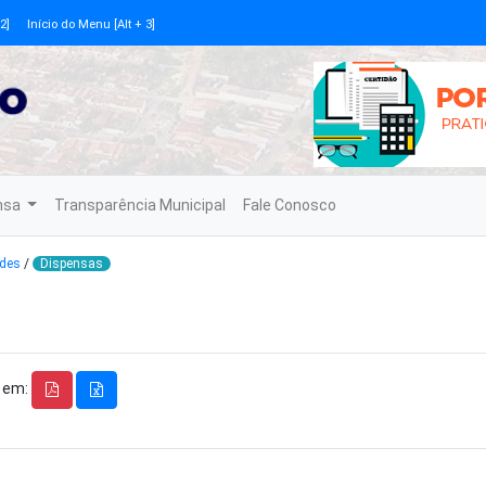
2]
Início do Menu [Alt + 3]
nsa
Transparência Municipal
Fale Conosco
des
/
Dispensas
 em: