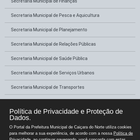
Secretaria Municipal de Finanças
Secretaria Municipal de Pesca e Aquicultura
Secretaria Municipal de Planejamento
Secretaria Municipal de Relações Públicas
Secretaria Municipal de Saúde Pública
Secretaria Municipal de Serviços Urbanos
Secretaria Municipal de Transportes
Secretaria Municipal de Tributação
Política de Privacidade e Proteção de
Secretaria Municipal de Turismo e Lazer
Dados.
O Portal da Prefeitura Municipal de Caiçara do Norte utiliza cookies
Copyright © Prefeitura Municipal de Caiçara do Norte - Gestão 2025-2028
para melhorar a sua experiência, de acordo com a nossa
Política de
Privacidade
, ao continuar navegando, você concorda com estas