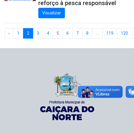
reforço à pesca responsável
Visualizar
‹
1
2
3
4
5
6
7
8
...
119
120