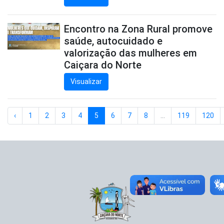
Encontro na Zona Rural promove
saúde, autocuidado e
valorização das mulheres em
Caiçara do Norte
Visualizar
‹
1
2
3
4
5
6
7
8
...
119
120