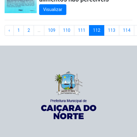
Visualizar
‹
1
2
...
109
110
111
112
113
114