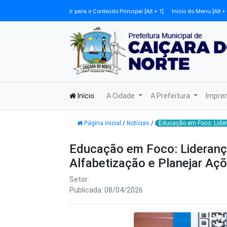
Ir para o Conteúdo Principal [Alt + 1]
Início do Menu [Alt + 
Início
A Cidade
A Prefeitura
Impre
Página inicial
/
Notícias
/
Educação em Foco: Lider
Educação em Foco: Lideranç
Alfabetização e Planejar Aç
Setor:
Publicada: 08/04/2026