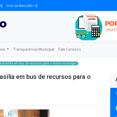
2]
Início do Menu [Alt + 3]
nsa
Transparência Municipal
Fale Conosco
 a Brasília em bus de recursos para o nosso município
rasília em bus de recursos para o