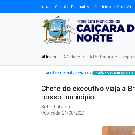
Ir para o Conteúdo Principal [Alt + 1]
Início do Menu [Alt + 
Início
A Cidade
A Prefeitura
Impre
Página inicial
/
Notícias
/
Chefe do executivo viaja
Chefe do executivo viaja a B
nosso município
Setor: Gabinete
Publicada: 21/08/2021