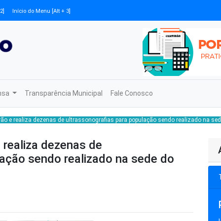
2]
Início do Menu [Alt + 3]
nsa
Transparência Municipal
Fale Conosco
irão e realiza dezenas de ultrassonografias para população sendo realizado na se
e realiza dezenas de
lação sendo realizado na sede do