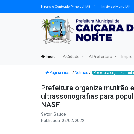
Ir para o Conteúdo Principal [Alt + 1]
Início do Menu [Alt + 
Início
A Cidade
A Prefeitura
Impre
Página inicial
/
Notícias
/
Prefeitura organiza mut
Prefeitura organiza mutirão 
ultrassonografias para popu
NASF
Setor: Saúde
Publicada: 07/02/2022