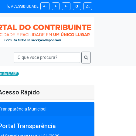
ACESSIBILIDADE
A+
A
A-
de do NASF
Acesso Rápido
Transparência Municipal
Portal Transparência