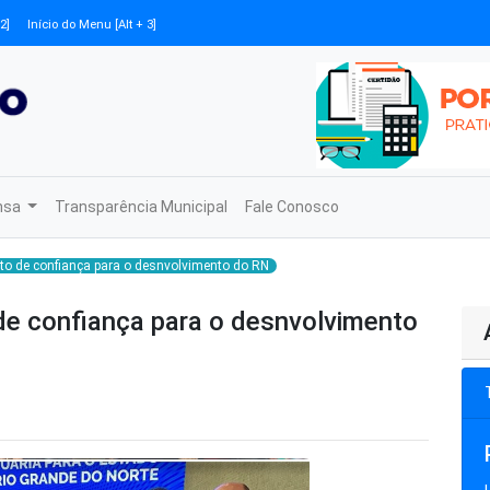
2]
Início do Menu [Alt + 3]
nsa
Transparência Municipal
Fale Conosco
voto de confiança para o desnvolvimento do RN
 de confiança para o desnvolvimento