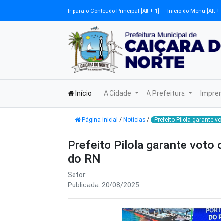
Ir para o Conteúdo Principal [Alt + 1]
Início do Menu [Alt + 
Início
A Cidade
A Prefeitura
Impre
Página inicial
/
Notícias
/
Prefeito Pilola garante 
Prefeito Pilola garante voto
do RN
Setor:
Publicada: 20/08/2025