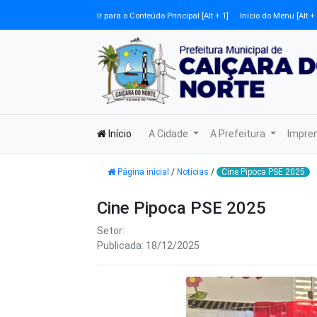
Ir para o Conteúdo Principal [Alt + 1]
Início do Menu [Alt + 
Início
A Cidade
A Prefeitura
Impre
Página inicial
/
Notícias
/
Cine Pipoca PSE 2025
Cine Pipoca PSE 2025
Setor:
Publicada: 18/12/2025