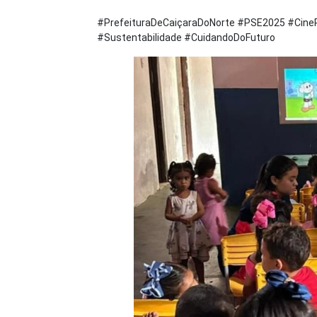
#PrefeituraDeCaiçaraDoNorte #PSE2025 #Cin
#Sustentabilidade #CuidandoDoFuturo