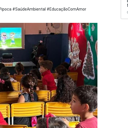
ePipoca #SaúdeAmbiental #EducaçãoComAmor