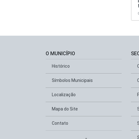
O MUNICÍPIO
SE
Histórico
Símbolos Municipais
Localização
Mapa do Site
Contato