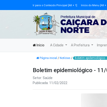
Ir para o Conteúdo Principal [Alt + 1]
Início do Menu [Alt + 
Início
A Cidade
A Prefeitura
Impre
Página inicial
/
Notícias
/
Boletim epidemiológico 
Boletim epidemiológico - 11
Setor: Saúde
Publicada: 11/02/2022