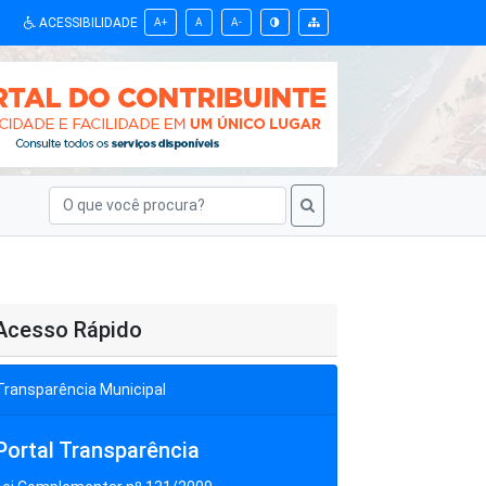
ACESSIBILIDADE
A+
A
A-
Acesso Rápido
Transparência Municipal
Portal Transparência