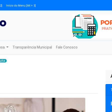
2]
Início do Menu [Alt + 3]
nsa
Transparência Municipal
Fale Conosco
uita