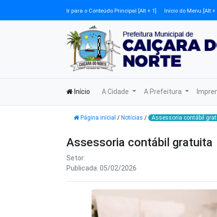
Ir para o Conteúdo Principal [Alt + 1]
Início do Menu [Alt + 
Início
A Cidade
A Prefeitura
Impre
Página inicial
/
Notícias
/
Assessoria contábil grat
Assessoria contábil gratuita
Setor:
Publicada: 05/02/2026