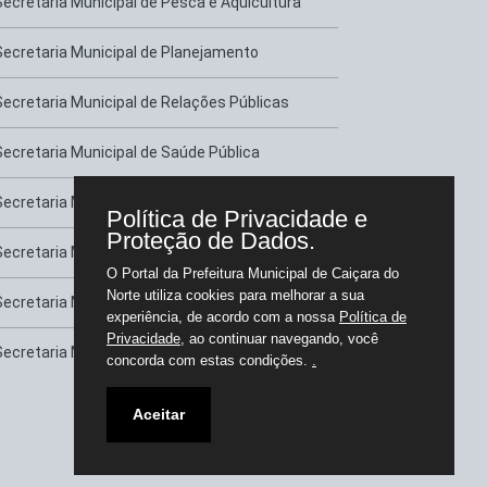
Secretaria Municipal de Pesca e Aquicultura
Secretaria Municipal de Planejamento
Secretaria Municipal de Relações Públicas
Secretaria Municipal de Saúde Pública
Secretaria Municipal de Serviços Urbanos
Política de Privacidade e
Proteção de Dados.
Secretaria Municipal de Transportes
O Portal da Prefeitura Municipal de Caiçara do
Norte utiliza cookies para melhorar a sua
Secretaria Municipal de Tributação
experiência, de acordo com a nossa
Política de
Privacidade
, ao continuar navegando, você
Secretaria Municipal de Turismo e Lazer
concorda com estas condições.
.
Aceitar