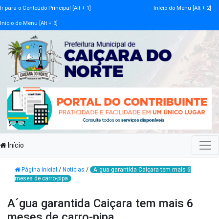
Ir para o Conteúdo Principal [Alt + 1]
Início do Menu [Alt + 2]
Início do Menu [Alt + 3]
Início
Página inicial
/
Notícias
/
A´gua garantida Caiçara tem mais 6
meses de carro-pipa
A´gua garantida Caiçara tem mais 6
meses de carro-pipa