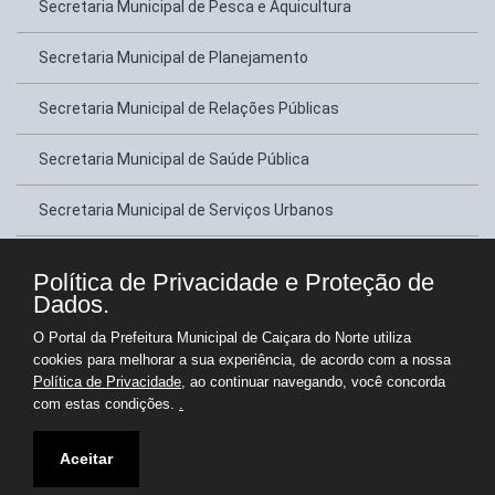
Secretaria Municipal de Pesca e Aquicultura
Secretaria Municipal de Planejamento
Secretaria Municipal de Relações Públicas
Secretaria Municipal de Saúde Pública
Secretaria Municipal de Serviços Urbanos
Secretaria Municipal de Transportes
Política de Privacidade e Proteção de
Dados.
Secretaria Municipal de Tributação
O Portal da Prefeitura Municipal de Caiçara do Norte utiliza
cookies para melhorar a sua experiência, de acordo com a nossa
Secretaria Municipal de Turismo e Lazer
Política de Privacidade
, ao continuar navegando, você concorda
com estas condições.
.
Copyright © Prefeitura Municipal de Caiçara do Norte - Gestão 2025-2028
Aceitar