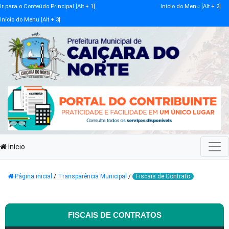
Ir para o Conteúdo Principal [Alt + 1]
Início do Menu [Alt + 2]
Início do Menu [Alt + 3]
Início
Página inicial
/
Transparência Municipal
/
Fiscais de Contrato