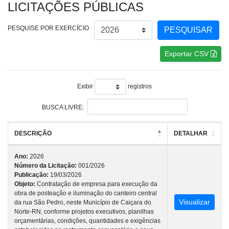
LICITAÇÕES PÚBLICAS
Selecione um Ano
PESQUISE POR EXERCÍCIO
Exportar CSV
Exibir
registros
BUSCA LIVRE:
DESCRIÇÃO
DETALHAR
Ano:
2026
Número da Licitação:
001/2026
Publicação:
19/03/2026
Objeto:
Contratação de empresa para execução da
obra de posteação e iluminação do canteiro central
Visualizar
da rua São Pedro, neste Município de Caiçara do
Norte-RN, conforme projetos executivos, planilhas
orçamentárias, condições, quantidades e exigências