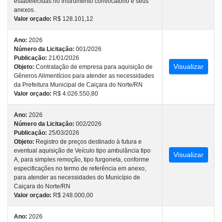
estabelecidas no instrumento convocatório e seus
anexos.
Valor orçado:
R$ 128.101,12
Ano:
2026
Número da Licitação:
001/2026
Publicação:
21/01/2026
Visualizar
Objeto:
Contratação de empresa para aquisição de
Gêneros Alimentícios para atender as necessidades
da Prefeitura Municipal de Caiçara do Norte/RN
Valor orçado:
R$ 4.026.550,80
Ano:
2026
Número da Licitação:
002/2026
Publicação:
25/03/2026
Objeto:
Registro de preços destinado à futura e
eventual aquisição de Veículo tipo ambulância tipo
Visualizar
A, para simples remoção, tipo furgoneta, conforme
especificações no termo de referência em anexo,
para atender as necessidades do Município de
Caiçara do Norte/RN
Valor orçado:
R$ 248.000,00
Ano:
2026