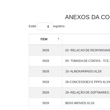
ANEXOS DA CO
Exibir
registros
ITEM
3928
02- RELACAO DE RESPONSAVE
3928
05- TOMADA DE CONTAS - TCE
3928
10- ALMOXARIFADO.XLSX
3928
28-CONCESSOES E PPPS.XLS
3928
29- RELAÇÃO DE SOFTWARES.
3928
BENS IMOVEIS.XLSX